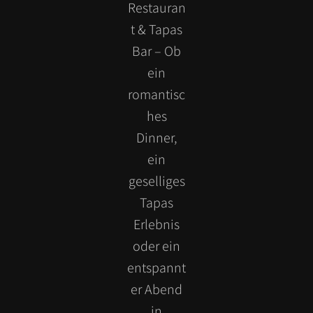
Restauran
t & Tapas
Bar – Ob
ein
romantisc
hes
Dinner,
ein
geselliges
Tapas
Erlebnis
oder ein
entspannt
er Abend
in