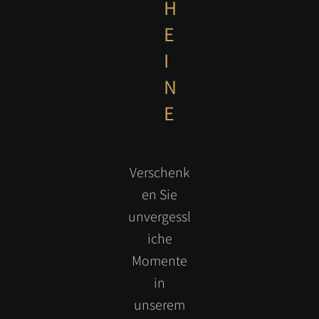
H
E
I
N
E
Verschenk
en Sie
unvergessl
iche
Momente
in
unserem